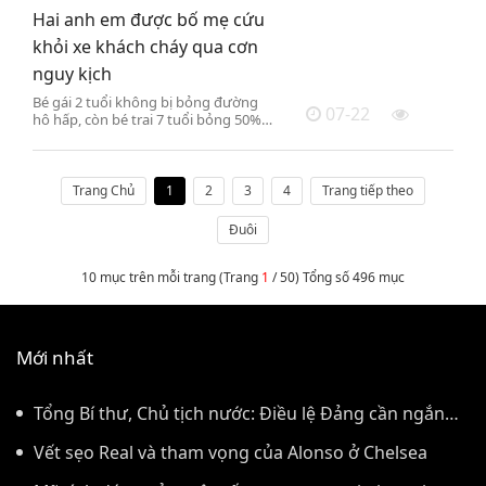
giúp đều màu.
Hai anh em được bố mẹ cứu
khỏi xe khách cháy qua cơn
nguy kịch
Bé gái 2 tuổi không bị bỏng đường
07-22
hô hấp, còn bé trai 7 tuổi bỏng 50%
cơ thể song sức khỏe ổn định sau
một ngày điều trị, do tai nạn cháy xe
khách ở Đồng Nai.
Trang Chủ
1
2
3
4
Trang tiếp theo
Đuôi
10 mục trên mỗi trang (Trang
1
/ 50) Tổng số 496 mục
Mới nhất
Tổng Bí thư, Chủ tịch nước: Điều lệ Đảng cần ngắn
gọn, có sức sống lâu dài
Vết sẹo Real và tham vọng của Alonso ở Chelsea