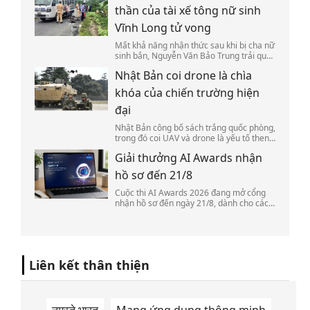
thần của tài xế tông nữ sinh
Vĩnh Long tử vong
Mất khả năng nhận thức sau khi bị cha nữ
sinh bắn, Nguyễn Văn Bảo Trung trải qua
nhiều lần giám định trước khi được xác
Nhật Bản coi drone là chìa
định đủ năng lực để tiếp tục bị điều tra,
truy tố.
khóa của chiến trường hiện
đại
Nhật Bản công bố sách trắng quốc phòng,
trong đó coi UAV và drone là yếu tố then
chốt để thích ứng với chiến trường hiện
Giải thưởng AI Awards nhận
đại.
hồ sơ đến 21/8
Cuộc thi AI Awards 2026 đang mở cổng
nhận hồ sơ đến ngày 21/8, dành cho các
sản phẩm, giải pháp, doanh nghiệp và cá
nhân có thành tựu trong nghiên cứu, phát
triển và ứng dụng AI.
Liên kết thân thiện