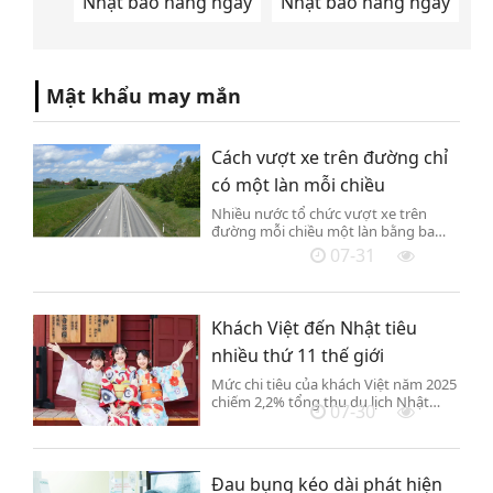
Nhật báo hàng ngày
Nhật báo hàng ngày
Mật khẩu may mắn
Cách vượt xe trên đường chỉ
có một làn mỗi chiều
Nhiều nước tổ chức vượt xe trên
đường mỗi chiều một làn bằng ba
giải pháp gồm đường 2+1, làn leo dốc
07-31
và điểm tránh xe chậm.
Khách Việt đến Nhật tiêu
nhiều thứ 11 thế giới
Mức chi tiêu của khách Việt năm 2025
chiếm 2,2% tổng thu du lịch Nhật
07-30
Bản, xếp thứ 11 trên thế giới.
Đau bụng kéo dài phát hiện