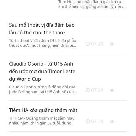
Tom Holland nhận đánh giá tích cực
07-29
khi thể hiện sự giằng xé tâm lý, nỗi cô
đơn của Người Nhện trong "Spider-
Man: Brand New Day".
Sau mổ thoát vị đĩa đệm bao
lâu có thể chơi thể thao?
Tôi bị thoát vị đĩa đệm L4-L5, đã phẫu
07-28
thuật được một tháng, hiện đi lại bình
thường. Khi nào tôi có thể chơi thể
thao được? (Bùi Tùng Chi, Hà Nội)
Claudio Osorio - từ U15 Anh
đến ước mơ đưa Timor Leste
dự World Cup
Claudio Osorio, từng là đồng đội của
07-24
Jude Bellingham tại U15 Anh, sẽ cùng
Timor Leste đấu Việt Nam ở lượt ra
quân bảng A ASEAN Cup 2026.
Tiêm HA xóa quầng thâm mắt
TP HCM- Quầng thâm mắt sẫm màu
07-24
nhiều năm, chị Ngân 32 tuổi, dùng
kem dưỡng không cải thiện, nay điều
trị bằng tiêm hyaluronic acid (HA)