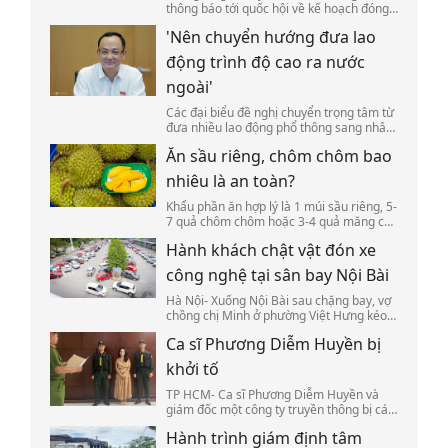
thông báo tới quốc hội về kế hoạch đóng
cửa 5 cơ quan đại diện ngoại giao tại
'Nên chuyển hướng đưa lao
nước ngoài, trong đó có cơ sở tại Nhật
Bản, Canada, Indonesia.
động trình độ cao ra nước
ngoài'
Các đại biểu đề nghị chuyển trọng tâm từ
đưa nhiều lao động phổ thông sang nhân
lực có chuyên môn, đồng thời xây dựng cơ
Ăn sầu riêng, chôm chôm bao
chế sử dụng kỹ năng của họ sau khi về
nước.
nhiêu là an toàn?
Khẩu phần ăn hợp lý là 1 múi sầu riêng, 5-
7 quả chôm chôm hoặc 3-4 quả măng cụt
mỗi lần để kiểm soát tốt calo và đường.
Hành khách chật vật đón xe
công nghệ tại sân bay Nội Bài
Hà Nội- Xuống Nội Bài sau chặng bay, vợ
chồng chị Minh ở phường Việt Hưng kéo
valy, bế con mất hơn 30 phút đi bộ ra bãi
Ca sĩ Phương Diễm Huyền bị
đỗ để tìm tài xế xe công nghệ đã đặt
trước.
khởi tố
TP HCM- Ca sĩ Phương Diễm Huyền và
giám đốc một công ty truyền thông bị cáo
buộc đăng trái phép hàng trăm tác phẩm
Hành trình giám định tâm
âm nhạc lên YouTube, thu lợi bất chính.