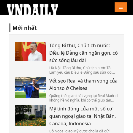
Naviga
Mới nhất
Tổng Bí thư, Chủ tịch nước:
Điều lệ Đảng cần ngắn gọn, có
sức sống lâu dài
Hà Nội- Tổng Bí thư, Chủ tịch nước Tô
Lâm yêu cầu Điều lệ Đảng sau sửa đổi
phải khoa học, chặt chẽ, ngắn gọn, dễ
Vết sẹo Real và tham vọng của
thực hiện và có sức sống lâu dài.
Alonso ở Chelsea
Quãng thời gian thất vọng tại Real Madrid
không hề vô nghĩa, khi có thể giúp tân
HLV Chelsea Xabi Alonso nhìn lại bản
Mỹ tính đóng cửa một số cơ
thân, tái tạo năng lượng trước khi bắt đầu
thử thách mới ở Ngoại hạng Anh.
quan ngoại giao tại Nhật Bản,
Canada, Indonesia
Bộ Ngoại giao Mỹ được cho là đã gửi