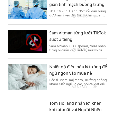
giãn tĩnh mạch buồng trứng
TP HCM- Chị Hạnh, 36 tuổi, đau bụng
dưới âm ỉ kéo dài, bác sĩ chẩn đoán
07-30
mắc hội chứng sung huyết vùng chậu
do giãn tĩnh mạch buồng trứng.
Sam Altman từng lướt TikTok
suốt 3 tiếng
Sam Altman, CEO OpenAI, thừa nhận
07-30
từng bị cuốn vào TikTok, sau đó tự
kiểm soát mức sử dụng nhưng cuối
cùng vẫn xóa ứng dụng.
Nhiệt dộ điều hòa lý tưởng để
ngủ ngon vào mùa hè
Bác sĩ Osami Kajimoto, Trưởng phòng
khám Giấc ngủ Tokyo, nói cài đặt điều
07-29
hòa 24-25 độ C suốt đêm giúp dung
hòa nhiệt độ lý tưởng giữa não và cơ
thể để giảm mệt mỏi hiệu quả.
Tom Holland nhận lời khen
khi tái xuất vai Người Nhện