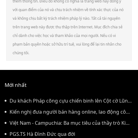
thêm thông tin. Điều đó không có nghĩa là trang web này đồng ý
với quan điểm của nó và chịu trách nhiệm về tính xác thực của nó
và không chịu bất kỳ trách nhiệm pháp lý nào. Tất cả tài nguyên
trên trang web này được thu thập trên Internet. Mục đích chia sẻ
chỉ dành cho việc học và tham khảo của mọi người. Nếu có vi
phạm bản quyền hoặc sở hữu trí tuệ, vui lòng để lại tin nhắn cho
chúng tôi.
Mới nhất
Du khách Pháp cõng cựu chiến binh lên Cột cờ Lũng
Cú
Kiến nghị đưa người bán hàng online, lao động công
trình đóng BHXH bắt buộc
Việt Nam - Campuchia: Ba mục tiêu của thầy trò Kim
Sang-sik
PGS.TS Hà Đình Đức qua đời