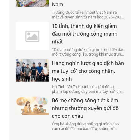
Nam
Trường Quốc tế Fairmont Việt Nam ra
mắt và tuyển sinh từ năm học 2026–2027,
trở thành cơ sở đầu tiên của hệ thống
10 tỉnh, thành dự kiến giảm
Fairmont Schools tại Việt Nam và Đông
Nam Á.
đầu mối trường công mạnh
nhất
10 địa phương dự kiến giảm trên 50% đầu
mối trường công lập, trong khi mức trung
bình cả nước là 46,7%, tương đương
Hàng nghìn lượt giao dịch bán
17.350 trường.
ma túy 'cỏ' cho công nhân,
học sinh
Hà Tĩnh- Võ Tá Hoành cùng 16 đồng
phạm lập đường dây bán ma túy "cỏ" cho
học sinh, sinh viên, trong 7 tháng giao
Bố mẹ chồng sống tiết kiệm
dịch hơn 9.000 lượt qua tài khoản với hơn
10 tỷ đồng.
nhưng thường xuyên gửi đồ
cho con cháu
Ông bà không dùng những gì mình cho
con cái để đòi hỏi báo đáp; không kể
công, không nói bố mẹ đã làm cho con
bao nhiêu.