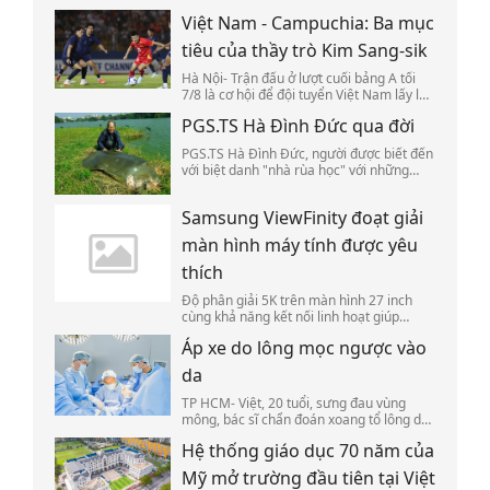
như bán hàng online, tài xế công nghệ,
Việt Nam - Campuchia: Ba mục
làm việc tại công trình xây dựng, người
bán vé số.
tiêu của thầy trò Kim Sang-sik
Hà Nội- Trận đấu ở lượt cuối bảng A tối
7/8 là cơ hội để đội tuyển Việt Nam lấy lại
niềm tin chiến thắng trên sân Mỹ Đình,
PGS.TS Hà Đình Đức qua đời
xoay vòng lực lượng, đồng thời tạo lợi thế
tại bán kết ASEAN Cup 2026.
PGS.TS Hà Đình Đức, người được biết đến
với biệt danh "nhà rùa học" với những
nghiên cứu về rùa Hồ Gươm, qua đời ở
tuổi 86 tuổi, sáng 7/8.
Samsung ViewFinity đoạt giải
màn hình máy tính được yêu
thích
Độ phân giải 5K trên màn hình 27 inch
cùng khả năng kết nối linh hoạt giúp
Samsung ViewFinity S8 S80HF 5K chiến
Áp xe do lông mọc ngược vào
thắng ở số bình chọn đầu tiên của Sản
phẩm tôi yêu 2026.
da
TP HCM- Việt, 20 tuổi, sưng đau vùng
mông, bác sĩ chẩn đoán xoang tổ lông do
lông mọc ngược vào da gây áp xe.
Hệ thống giáo dục 70 năm của
Mỹ mở trường đầu tiên tại Việt