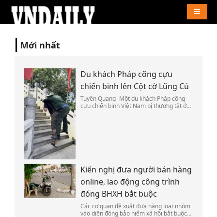
Naviga
Mới nhất
Du khách Pháp cõng cựu
chiến binh lên Cột cờ Lũng Cú
Tuyên Quang- Một du khách Pháp cõng
cựu chiến binh Việt Nam bị thương tật ở
chân vượt qua đoạn dốc cuối cùng để lên
đỉnh Cột cờ Lũng Cú hôm 25/7.
Kiến nghị đưa người bán hàng
online, lao động công trình
đóng BHXH bắt buộc
Các cơ quan đề xuất đưa hàng loạt nhóm
vào diện đóng bảo hiểm xã hội bắt buộc