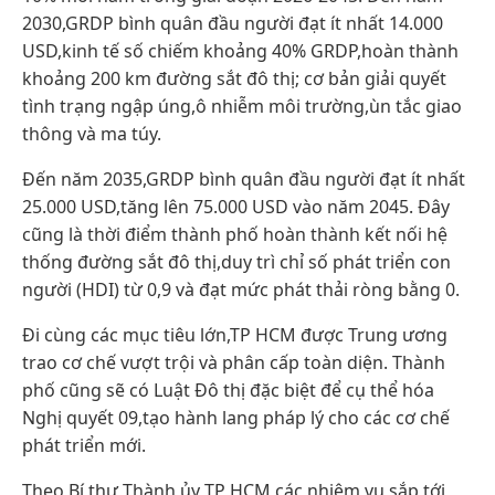
2030,GRDP bình quân đầu người đạt ít nhất 14.000
USD,kinh tế số chiếm khoảng 40% GRDP,hoàn thành
khoảng 200 km đường sắt đô thị; cơ bản giải quyết
tình trạng ngập úng,ô nhiễm môi trường,ùn tắc giao
thông và ma túy.
Đến năm 2035,GRDP bình quân đầu người đạt ít nhất
25.000 USD,tăng lên 75.000 USD vào năm 2045. Đây
cũng là thời điểm thành phố hoàn thành kết nối hệ
thống đường sắt đô thị,duy trì chỉ số phát triển con
người (HDI) từ 0,9 và đạt mức phát thải ròng bằng 0.
Đi cùng các mục tiêu lớn,TP HCM được Trung ương
trao cơ chế vượt trội và phân cấp toàn diện. Thành
phố cũng sẽ có Luật Đô thị đặc biệt để cụ thể hóa
Nghị quyết 09,tạo hành lang pháp lý cho các cơ chế
phát triển mới.
Theo Bí thư Thành ủy TP HCM,các nhiệm vụ sắp tới