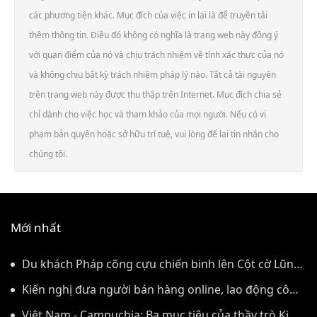
các phương tiện khác. Mục đích của việc in lại là để truyền tải
thêm thông tin. Điều đó không có nghĩa là trang web này đồng ý
với quan điểm của nó và chịu trách nhiệm về tính xác thực của nó
và không chịu bất kỳ trách nhiệm pháp lý nào. Tất cả tài nguyên
trên trang web này được thu thập trên Internet. Mục đích chia sẻ
chỉ dành cho việc học và tham khảo của mọi người. Nếu có vi
phạm bản quyền hoặc sở hữu trí tuệ, vui lòng để lại tin nhắn cho
chúng tôi.
Mới nhất
Du khách Pháp cõng cựu chiến binh lên Cột cờ Lũng
Cú
Kiến nghị đưa người bán hàng online, lao động công
trình đóng BHXH bắt buộc
Việt Nam - Campuchia: Ba mục tiêu của thầy trò Kim