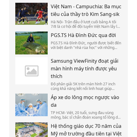
như bán hàng online, tài xế công nghệ,
Việt Nam - Campuchia: Ba mục
làm việc tại công trình xây dựng, người
bán vé số.
tiêu của thầy trò Kim Sang-sik
Hà Nội- Trận đấu ở lượt cuối bảng A tối
7/8 là cơ hội để đội tuyển Việt Nam lấy lại
niềm tin chiến thắng trên sân Mỹ Đình,
PGS.TS Hà Đình Đức qua đời
xoay vòng lực lượng, đồng thời tạo lợi thế
tại bán kết ASEAN Cup 2026.
PGS.TS Hà Đình Đức, người được biết đến
với biệt danh "nhà rùa học" với những
nghiên cứu về rùa Hồ Gươm, qua đời ở
tuổi 86 tuổi, sáng 7/8.
Samsung ViewFinity đoạt giải
màn hình máy tính được yêu
thích
Độ phân giải 5K trên màn hình 27 inch
cùng khả năng kết nối linh hoạt giúp
Samsung ViewFinity S8 S80HF 5K chiến
Áp xe do lông mọc ngược vào
thắng ở số bình chọn đầu tiên của Sản
phẩm tôi yêu 2026.
da
TP HCM- Việt, 20 tuổi, sưng đau vùng
mông, bác sĩ chẩn đoán xoang tổ lông do
lông mọc ngược vào da gây áp xe.
Hệ thống giáo dục 70 năm của
Mỹ mở trường đầu tiên tại Việt