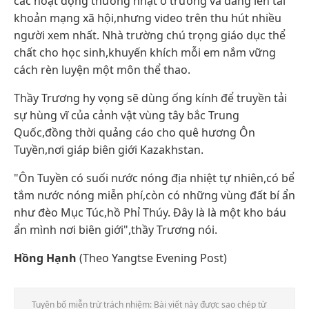
các hoạt động thường nhật ở trường và đăng lên tài
khoản mạng xã hội,nhưng video trên thu hút nhiều
người xem nhất. Nhà trường chú trọng giáo dục thể
chất cho học sinh,khuyến khích mỗi em nắm vững
cách rèn luyện một môn thể thao.
Thầy Trương hy vọng sẽ dùng ống kính để truyền tải
sự hùng vĩ của cảnh vật vùng tây bắc Trung
Quốc,đồng thời quảng cáo cho quê hương Ôn
Tuyền,nơi giáp biên giới Kazakhstan.
"Ôn Tuyền có suối nước nóng địa nhiệt tự nhiên,có bể
tắm nước nóng miễn phí,còn có những vùng đất bí ẩn
như đèo Mục Túc,hồ Phỉ Thúy. Đây là là một kho báu
ẩn mình nơi biên giới",thầy Trương nói.
Hồng Hạnh
(Theo Yangtse Evening Post)
Tuyên bố miễn trừ trách nhiệm: Bài viết này được sao chép từ