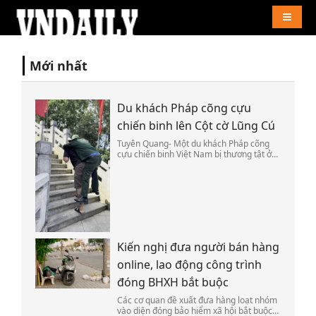
Naviga
Mới nhất
Du khách Pháp cõng cựu
chiến binh lên Cột cờ Lũng Cú
Tuyên Quang- Một du khách Pháp cõng
cựu chiến binh Việt Nam bị thương tật ở
chân vượt qua đoạn dốc cuối cùng để lên
đỉnh Cột cờ Lũng Cú hôm 25/7.
Kiến nghị đưa người bán hàng
online, lao động công trình
đóng BHXH bắt buộc
Các cơ quan đề xuất đưa hàng loạt nhóm
vào diện đóng bảo hiểm xã hội bắt buộc