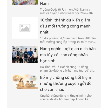
Nam
Trường Quốc tế Fairmont Việt Nam ra
mắt và tuyển sinh từ năm học 2026–2027,
trở thành cơ sở đầu tiên của hệ thống
10 tỉnh, thành dự kiến giảm
Fairmont Schools tại Việt Nam và Đông
Nam Á.
đầu mối trường công mạnh
nhất
10 địa phương dự kiến giảm trên 50% đầu
mối trường công lập, trong khi mức trung
bình cả nước là 46,7%, tương đương
Hàng nghìn lượt giao dịch bán
17.350 trường.
ma túy 'cỏ' cho công nhân,
học sinh
Hà Tĩnh- Võ Tá Hoành cùng 16 đồng
phạm lập đường dây bán ma túy "cỏ" cho
học sinh, sinh viên, trong 7 tháng giao
Bố mẹ chồng sống tiết kiệm
dịch hơn 9.000 lượt qua tài khoản với hơn
10 tỷ đồng.
nhưng thường xuyên gửi đồ
cho con cháu
Ông bà không dùng những gì mình cho
con cái để đòi hỏi báo đáp; không kể
công, không nói bố mẹ đã làm cho con
bao nhiêu.