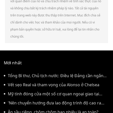
với quan điểm của nó và chịu trách nhiệm về tính xác thực của nó
và không chịu bất kỳ trách nhiệm pháp lý nào. Tất cả tài nguyên
trên trang web này được thu thập trên Internet. Mục đích chia sẻ
chỉ dành cho việc học và tham khảo của mọi người. Nếu có vi
phạm bản quyền hoặc sở hữu trí tuệ, vui lòng để lại tin nhắn cho
chúng tôi.
Mới nhất
Tổng Bí thư, Chủ tịch nước: Điều lệ Đảng cần ngắn
gọn, có sức sống lâu dài
Vết sẹo Real và tham vọng của Alonso ở Chelsea
Mỹ tính đóng cửa một số cơ quan ngoại giao tại
Nhật Bản, Canada, Indonesia
'Nên chuyển hướng đưa lao động trình độ cao ra
nước ngoài'
Ăn sầu riêng, chôm chôm bao nhiêu là an toàn?