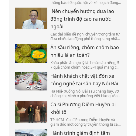
thông báo tới quốc hội về kế hoạch đóng
cửa 5 cơ quan đại diện ngoại giao tại
'Nên chuyển hướng đưa lao
nước ngoài, trong đó có cơ sở tại Nhật
Bản, Canada, Indonesia.
động trình độ cao ra nước
ngoài'
Các đại biểu đề nghị chuyển trọng tâm từ
đưa nhiều lao động phổ thông sang nhân
lực có chuyên môn, đồng thời xây dựng cơ
Ăn sầu riêng, chôm chôm bao
chế sử dụng kỹ năng của họ sau khi về
nước.
nhiêu là an toàn?
Khẩu phần ăn hợp lý là 1 múi sầu riêng, 5-
7 quả chôm chôm hoặc 3-4 quả măng cụt
mỗi lần để kiểm soát tốt calo và đường.
Hành khách chật vật đón xe
công nghệ tại sân bay Nội Bài
Hà Nội- Xuống Nội Bài sau chặng bay, vợ
chồng chị Minh ở phường Việt Hưng kéo
valy, bế con mất hơn 30 phút đi bộ ra bãi
Ca sĩ Phương Diễm Huyền bị
đỗ để tìm tài xế xe công nghệ đã đặt
trước.
khởi tố
TP HCM- Ca sĩ Phương Diễm Huyền và
giám đốc một công ty truyền thông bị cáo
buộc đăng trái phép hàng trăm tác phẩm
Hành trình giám định tâm
âm nhạc lên YouTube, thu lợi bất chính.