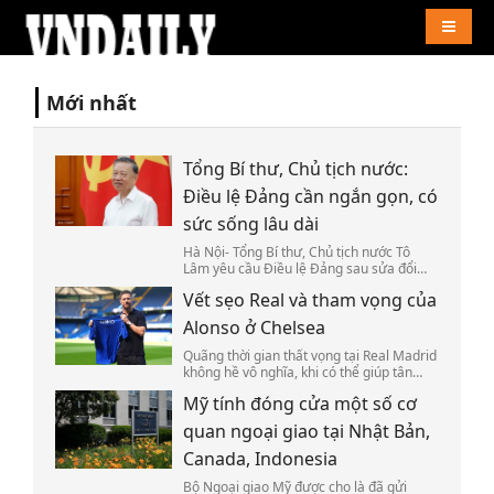
Naviga
Mới nhất
Tổng Bí thư, Chủ tịch nước:
Điều lệ Đảng cần ngắn gọn, có
sức sống lâu dài
Hà Nội- Tổng Bí thư, Chủ tịch nước Tô
Lâm yêu cầu Điều lệ Đảng sau sửa đổi
phải khoa học, chặt chẽ, ngắn gọn, dễ
Vết sẹo Real và tham vọng của
thực hiện và có sức sống lâu dài.
Alonso ở Chelsea
Quãng thời gian thất vọng tại Real Madrid
không hề vô nghĩa, khi có thể giúp tân
HLV Chelsea Xabi Alonso nhìn lại bản
Mỹ tính đóng cửa một số cơ
thân, tái tạo năng lượng trước khi bắt đầu
thử thách mới ở Ngoại hạng Anh.
quan ngoại giao tại Nhật Bản,
Canada, Indonesia
Bộ Ngoại giao Mỹ được cho là đã gửi