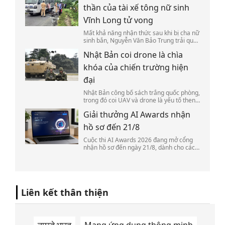
thần của tài xế tông nữ sinh
Vĩnh Long tử vong
Mất khả năng nhận thức sau khi bị cha nữ
sinh bắn, Nguyễn Văn Bảo Trung trải qua
nhiều lần giám định trước khi được xác
Nhật Bản coi drone là chìa
định đủ năng lực để tiếp tục bị điều tra,
truy tố.
khóa của chiến trường hiện
đại
Nhật Bản công bố sách trắng quốc phòng,
trong đó coi UAV và drone là yếu tố then
chốt để thích ứng với chiến trường hiện
Giải thưởng AI Awards nhận
đại.
hồ sơ đến 21/8
Cuộc thi AI Awards 2026 đang mở cổng
nhận hồ sơ đến ngày 21/8, dành cho các
sản phẩm, giải pháp, doanh nghiệp và cá
nhân có thành tựu trong nghiên cứu, phát
triển và ứng dụng AI.
Liên kết thân thiện