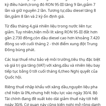
kỳ điều hành,trong đó RON 95-III tăng 9 lần,giảm 7
lần và giữ nguyên 2 lần. Tương tự,dầu diesel tăng 8
lần,giảm 8 lần và 2 kỳ ổn định giá.
Từ đầu tháng 4,giá nhiên liệu trong nước liên tục
giảm. Tuy nhiên,hiện mỗi lít xăng RON 95-III đắt hơn
gần 2.730 đồng,còn dầu diesel cao hơn khoảng 7.420
đồng so với cuối tháng 2 - thời điểm xung đột Trung
Đông bùng phát.
Các loại thuế như bảo vệ môi trường,tiêu thụ đặc biệt
và giá trị gia tăng (VAT) với xăng,dầu và nhiên liệu bay
tiếp tục bằng 0 tới cuối tháng 6,theo Nghị quyết của
Quốc hội.
Riêng thuế nhập khẩu với xăng dầu,nguyên liệu pha
chế hiện là 0%,nhưng hết hiệu lực vào ngày 30/4. Bộ
Tài chính đang đề xuất kéo dài giảm thuế này tới hết
ngày 30/6. Cơ quan này cũng kiến nghị mở rộng danh