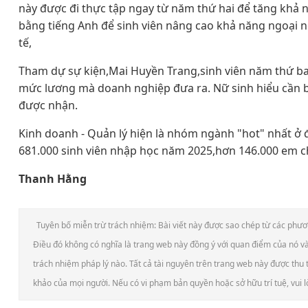
này được đi thực tập ngay từ năm thứ hai để tăng khả
bằng tiếng Anh để sinh viên nâng cao khả năng ngoại n
tế,
Tham dự sự kiện,Mai Huyền Trang,sinh viên năm thứ ba
mức lương mà doanh nghiệp đưa ra. Nữ sinh hiểu cần bổ
được nhận.
Kinh doanh - Quản lý hiện là nhóm ngành "hot" nhất ở 
681.000 sinh viên nhập học năm 2025,hơn 146.000 em 
Thanh Hằng
Tuyên bố miễn trừ trách nhiệm: Bài viết này được sao chép từ các phương 
Điều đó không có nghĩa là trang web này đồng ý với quan điểm của nó và 
trách nhiệm pháp lý nào. Tất cả tài nguyên trên trang web này được thu 
khảo của mọi người. Nếu có vi phạm bản quyền hoặc sở hữu trí tuệ, vui lò