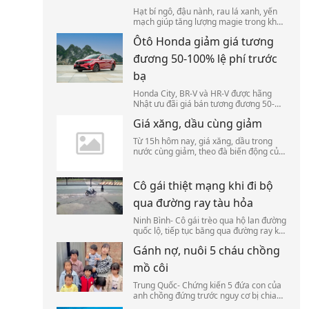
Hạt bí ngô, đậu nành, rau lá xanh, yến
mạch giúp tăng lượng magie trong khẩu
phần, hỗ trợ duy trì hoạt động bình
Ôtô Honda giảm giá tương
thường của cơ bắp và hệ thần kinh.
đương 50-100% lệ phí trước
bạ
Honda City, BR-V và HR-V được hãng
Nhật ưu đãi giá bán tương đương 50-
100% lệ phí trước bạ, kèm chương trình
Giá xăng, dầu cùng giảm
bảo hành chính hãng đến 10 năm.
Từ 15h hôm nay, giá xăng, dầu trong
nước cùng giảm, theo đà biến động của
thị trường năng lượng thế giới.
Cô gái thiệt mạng khi đi bộ
qua đường ray tàu hỏa
Ninh Bình- Cô gái trèo qua hộ lan đường
quốc lộ, tiếp tục băng qua đường ray khi
tàu lao tới.
Gánh nợ, nuôi 5 cháu chồng
mồ côi
Trung Quốc- Chứng kiến 5 đứa con của
anh chồng đứng trước nguy cơ bị chia
cắt sau ngày cha mất, Feng Yaping đưa