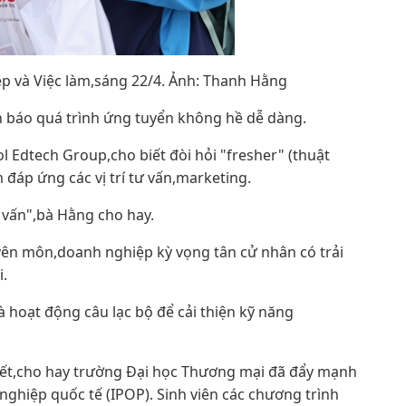
p và Việc làm,sáng 22/4. Ảnh: Thanh Hằng
h báo quá trình ứng tuyển không hề dễ dàng.
Edtech Group,cho biết đòi hỏi "fresher" (thuật
 đáp ứng các vị trí tư vấn,marketing.
tư vấn",bà Hằng cho hay.
yên môn,doanh nghiệp kỳ vọng tân cử nhân có trải
i.
à hoạt động câu lạc bộ để cải thiện kỹ năng
ết,cho hay trường Đại học Thương mại đã đẩy mạnh
nghiệp quốc tế (IPOP). Sinh viên các chương trình