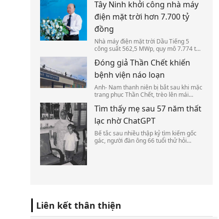
Tây Ninh khởi công nhà máy
tất cả về nhà chăm sóc dù gia đình đang
gánh nợ.
điện mặt trời hơn 7.700 tỷ
đồng
Nhà máy điện mặt trời Dầu Tiếng 5
công suất 562,5 MWp, quy mô 7.774 tỷ
đồng vừa khởi công tại xã Dương Minh
Đóng giả Thần Chết khiến
Châu, dự kiến cung cấp khoảng 808
triệu kWh điện sạch mỗi năm.
bệnh viện náo loạn
Anh- Nam thanh niên bị bắt sau khi mặc
trang phục Thần Chết, trèo lên mái
bệnh viện rồi đứng nhìn chằm chằm
Tìm thấy mẹ sau 57 năm thất
bệnh nhân, khiến nhiều người hoảng sợ.
lạc nhờ ChatGPT
Bế tắc sau nhiều thập kỷ tìm kiếm gốc
gác, người đàn ông 66 tuổi thử hỏi
ChatGPT và may mắn tìm được manh
mối đoàn tụ với gia đình sau hơn nửa
thế kỷ thất lạc.
Liên kết thân thiện