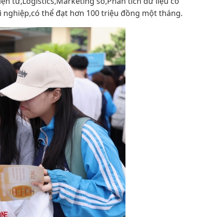
n tử,Logistics,Marketing số,Phân tích dữ liệu có
i nghiệp,có thể đạt hơn 100 triệu đồng một tháng.