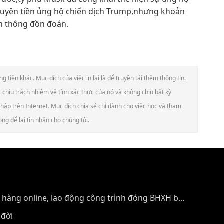
uyên tiền ủng hộ chiến dịch Trump,nhưng khoản
n thông đồn đoán.
tiện khác. Mục đích của việc in lại là để truyền tải thêm thông tin.
chịu trách nhiệm về tính xác thực của nó và không chịu bất kỳ
thập trên Internet. Mục đích chia sẻ chỉ dành cho việc học và tham
ng để lại tin nhắn cho chúng tôi.
 hàng online, lao động công trình đóng BHXH bắt
 đời