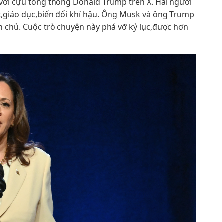
với cựu tổng thống Donald Trump trên X. Hai người
t,giáo dục,biến đổi khí hậu. Ông Musk và ông Trump
 chủ. Cuộc trò chuyện này phá vỡ kỷ lục,được hơn