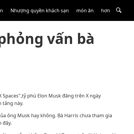
ắn
Nhượng quyền khách sạn
món ăn
hơn
phỏng vấn bà
 X Spaces",tỷ phú Elon Musk đăng trên X ngày
n tảng này.
của ông Musk hay không. Bà Harris chưa tham gia
 đây.