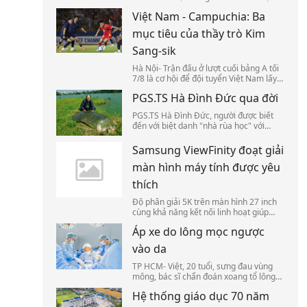
bắt buộc như bán hàng online, tài xế
Việt Nam - Campuchia: Ba
công nghệ, làm việc tại công trình xây
dựng, người bán vé số.
mục tiêu của thầy trò Kim
Sang-sik
Hà Nội- Trận đấu ở lượt cuối bảng A tối
7/8 là cơ hội để đội tuyển Việt Nam lấy
lại niềm tin chiến thắng trên sân Mỹ
PGS.TS Hà Đình Đức qua đời
Đình, xoay vòng lực lượng, đồng thời tạo
lợi thế tại bán kết ASEAN Cup 2026.
PGS.TS Hà Đình Đức, người được biết
đến với biệt danh "nhà rùa học" với
những nghiên cứu về rùa Hồ Gươm,
qua đời ở tuổi 86 tuổi, sáng 7/8.
Samsung ViewFinity đoạt giải
màn hình máy tính được yêu
thích
Độ phân giải 5K trên màn hình 27 inch
cùng khả năng kết nối linh hoạt giúp
Samsung ViewFinity S8 S80HF 5K chiến
Áp xe do lông mọc ngược
thắng ở số bình chọn đầu tiên của Sản
phẩm tôi yêu 2026.
vào da
TP HCM- Việt, 20 tuổi, sưng đau vùng
mông, bác sĩ chẩn đoán xoang tổ lông
do lông mọc ngược vào da gây áp xe.
Hệ thống giáo dục 70 năm