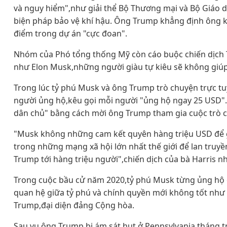
và nguy hiểm",như giải thể Bộ Thương mại và Bộ Giáo dụ
biện pháp bảo vệ khí hậu. Ông Trump khẳng định ông khô
điểm trong dự án "cực đoan".
Nhóm của Phó tổng thống Mỹ còn cáo buộc chiến dịch
như Elon Musk,những người giàu tự kiêu sẽ không giúp 
Trong lúc tỷ phú Musk và ông Trump trò chuyện trực tuy
người ủng hộ,kêu gọi mỗi người "ủng hộ ngay 25 USD".
dân chủ" bằng cách mời ông Trump tham gia cuộc trò c
"Musk không những cam kết quyên hàng triệu USD để g
trong những mạng xã hội lớn nhất thế giới để lan truyền
Trump tới hàng triệu người",chiến dịch của bà Harris 
Trong cuộc bầu cử năm 2020,tỷ phú Musk từng ủng hộ ô
quan hệ giữa tỷ phú và chính quyền mới không tốt nh
Trump,đại diện đảng Cộng hòa.
Sau vụ ông Trump bị ám sát hụt ở Pennsylvania tháng t