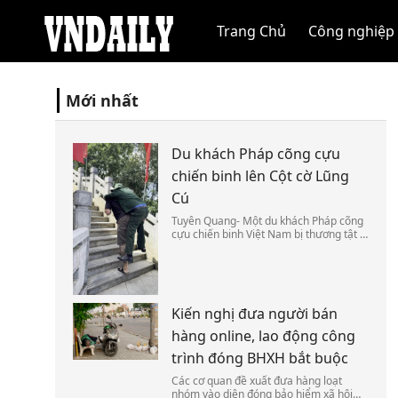
Trang Chủ
Công nghiệp
Mới nhất
Du khách Pháp cõng cựu
chiến binh lên Cột cờ Lũng
Cú
Tuyên Quang- Một du khách Pháp cõng
cựu chiến binh Việt Nam bị thương tật ở
chân vượt qua đoạn dốc cuối cùng để
lên đỉnh Cột cờ Lũng Cú hôm 25/7.
Kiến nghị đưa người bán
hàng online, lao động công
trình đóng BHXH bắt buộc
Các cơ quan đề xuất đưa hàng loạt
nhóm vào diện đóng bảo hiểm xã hội