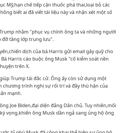
c Mỹ,hạn chế tiếp cận thuốc phá thai,loại bỏ các
ng biết ai đã viết tài liệu này và nhận xét một số
 Trump nhằm "phục vụ chính ông ta và những người
đỡ tầng lớp trung lưu".
ến,chiến dịch của bà Harris gửi email gây quỹ cho
 Bà Harris cáo buộc ông Musk "cố kiểm soát nền
huyện trên X.
iúp Trump tái đắc cử. Ông ấy còn sử dụng một
 chương trình nghị sự rối trí và đầy thù hận của
nhấn mạnh.
ng Joe Biden,đại diện đảng Dân chủ. Tuy nhiên,mối
ư kỳ vọng,khiến ông Musk dần ngả sang ủng hộ ông
rước,tỷ phú Musk đã công khai thể hiện sự ủng hộ