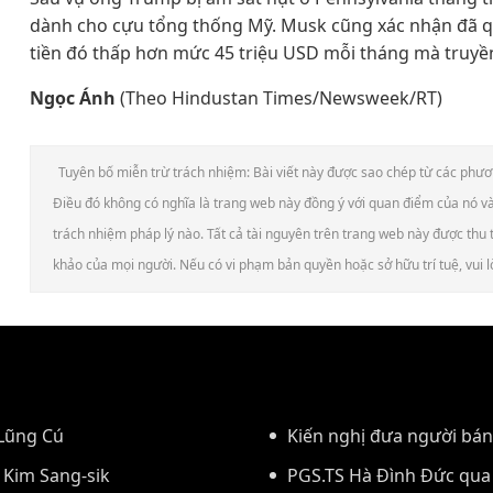
dành cho cựu tổng thống Mỹ. Musk cũng xác nhận đã q
tiền đó thấp hơn mức 45 triệu USD mỗi tháng mà truyề
Ngọc Ánh
(Theo Hindustan Times/Newsweek/RT)
Tuyên bố miễn trừ trách nhiệm: Bài viết này được sao chép từ các phương 
Điều đó không có nghĩa là trang web này đồng ý với quan điểm của nó và 
trách nhiệm pháp lý nào. Tất cả tài nguyên trên trang web này được thu 
khảo của mọi người. Nếu có vi phạm bản quyền hoặc sở hữu trí tuệ, vui lò
 Lũng Cú
Kiến nghị đưa người bán
 Kim Sang-sik
buộc
PGS.TS Hà Đình Đức qua