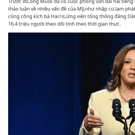
Trước đó,ông Musk đã có cuộc phỏng vấn dài hai tiếng 
thảo luận về nhiều vấn đề của Mỹ,như nhập cư,lạm phá
cũng công kích bà Harris,ứng viên tổng thống đảng Dân
16,4 triệu người theo dõi tính theo thời gian thực.