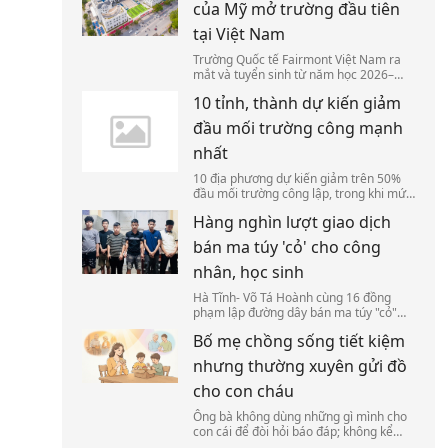
của Mỹ mở trường đầu tiên
tại Việt Nam
Trường Quốc tế Fairmont Việt Nam ra
mắt và tuyển sinh từ năm học 2026–
2027, trở thành cơ sở đầu tiên của hệ
10 tỉnh, thành dự kiến giảm
thống Fairmont Schools tại Việt Nam và
Đông Nam Á.
đầu mối trường công mạnh
nhất
10 địa phương dự kiến giảm trên 50%
đầu mối trường công lập, trong khi mức
trung bình cả nước là 46,7%, tương
Hàng nghìn lượt giao dịch
đương 17.350 trường.
bán ma túy 'cỏ' cho công
nhân, học sinh
Hà Tĩnh- Võ Tá Hoành cùng 16 đồng
phạm lập đường dây bán ma túy "cỏ"
cho học sinh, sinh viên, trong 7 tháng
Bố mẹ chồng sống tiết kiệm
giao dịch hơn 9.000 lượt qua tài khoản
với hơn 10 tỷ đồng.
nhưng thường xuyên gửi đồ
cho con cháu
Ông bà không dùng những gì mình cho
con cái để đòi hỏi báo đáp; không kể
công, không nói bố mẹ đã làm cho con